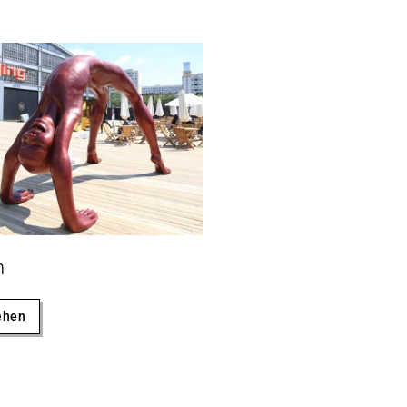
n
ehen