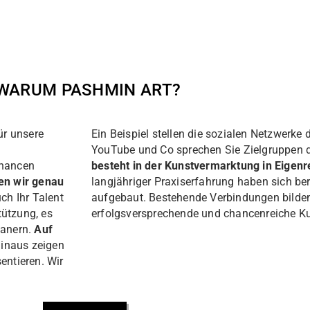
WARUM PASHMIN ART?
ür unsere
Ein Beispiel stellen die sozialen Netzwerke 
YouTube und Co sprechen Sie Zielgruppen d
Chancen
besteht in der Kunstvermarktung in Eigenr
en wir genau
langjähriger Praxiserfahrung haben sich ber
uch Ihr Talent
aufgebaut. Bestehende Verbindungen bilden 
tützung, es
erfolgsversprechende und chancenreiche Ku
lanern.
Auf
inaus zeigen
entieren. Wir