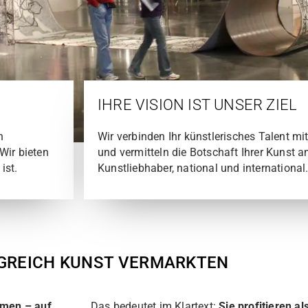
IHRE VISION IST UNSER ZIEL
n
Wir verbinden Ihr künstlerisches Talent m
Wir bieten
und vermitteln die Botschaft Ihrer Kunst
ist.
Kunstliebhaber, national und international
MENT
GREICH KUNST VERMARKTEN
mmen – auf
Das bedeutet im Klartext:
Sie profitieren a