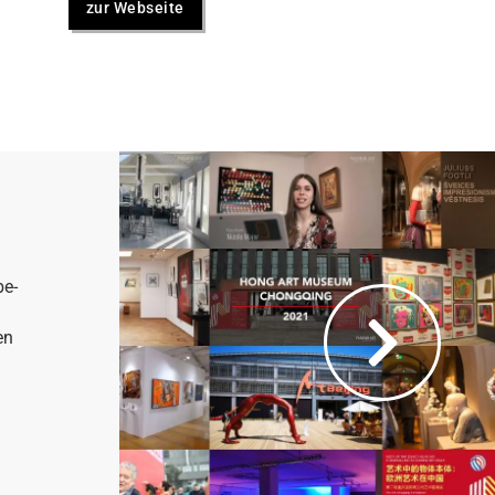
zur Webseite
be-
en