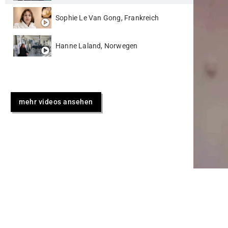
Sophie Le Van Gong, Frankreich
Hanne Laland, Norwegen
mehr videos ansehen